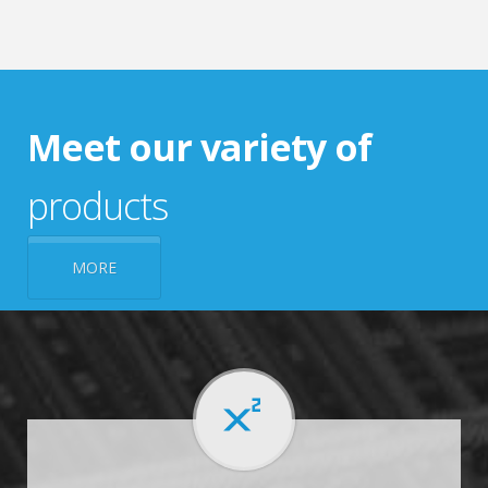
Meet our variety of
products
MORE