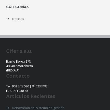
CATEGORÍAS
Noticias
Cifer s.a.u.
Barrio Boroa S/N
48340 Amorebieta
(BIZKAIA)
Contacto
Tel. 902 345 030 | 944237493
Fax. 944 238 881
Artículos Recientes
Renovación del sistema de gestión